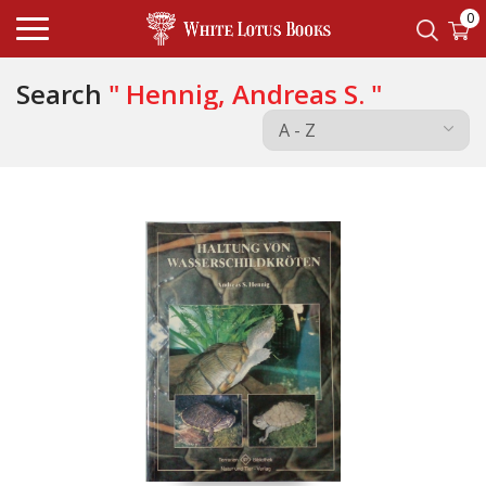
0
Search
" Hennig, Andreas S. "