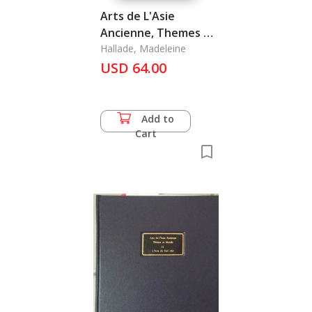
Arts de L'Asie
Ancienne, Themes et
Motifs II: L'asie du
Hallade, Madeleine
Sud-Est
USD 64.00
Add to
Cart