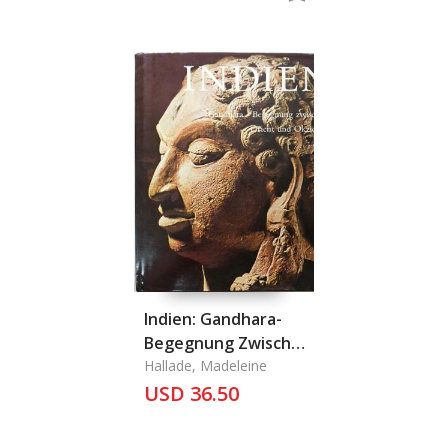
Indien: Gandhara-
Begegnung Zwischen
Orient Und Okzident
Hallade, Madeleine
USD 36.50