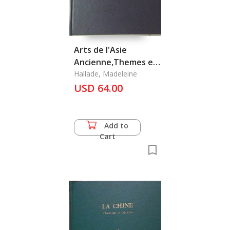
Arts de l'Asie
Ancienne,Themes et
Motifs: II l'Asie du
Hallade, Madeleine
Sud-Est
USD 64.00
Add to
Cart