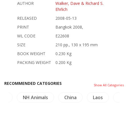
AUTHOR
Walker, Dave & Richard S.
Ehrlich
RELEASED
2008-05-13
PRINT
Bangkok 2008,
WL CODE
E22608
SIZE
210 pp., 130 x 195 mm
BOOK WEIGHT
0.230 Kg
PACKING WEIGHT
0.200 Kg
RECOMMENDED CATEGORIES
Show All Categories
als
China
Laos
China Painting