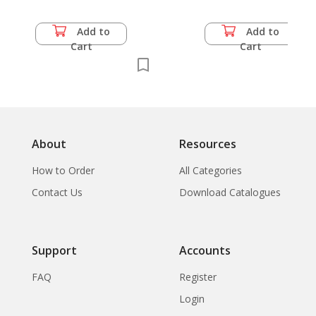
Hamburg, Kiel, Stade,
Abenra, Esbjerg,
Add to
Add to
Kolding, Sonderborg,
Cart
Cart
Tonder
About
Resources
How to Order
All Categories
Contact Us
Download Catalogues
Support
Accounts
FAQ
Register
Login