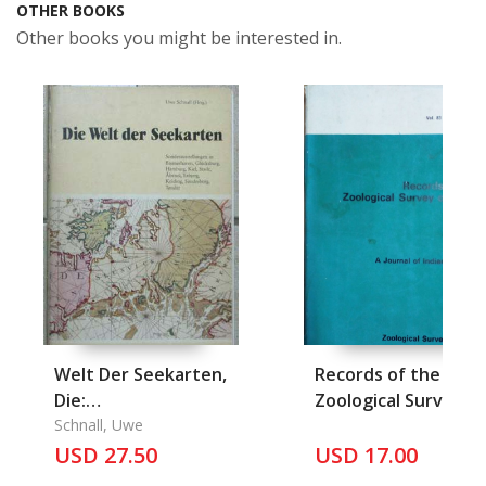
OTHER BOOKS
Other books you might be interested in.
Welt Der Seekarten,
Records of the
Die:
Zoological Survey of
Sonderausstellungen
Schnall, Uwe
India Vol.83 (3-4)
in Bremerhaven,
USD 27.50
pages 1-190
USD 17.00
Gluecksburg,